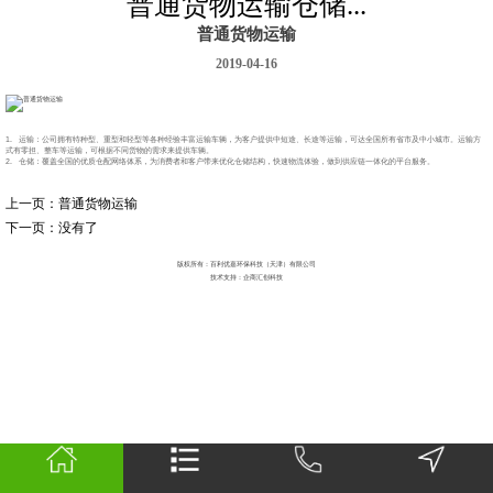
普通货物运输仓储...
普通货物运输
2019-04-16
1.
运输：公司拥有特种型、重型和轻型等各种经验丰富运输车辆，为客户提供中短途、长途等运输，可达全国所有省市及中小城市。运输方
式有零担、整车等运输，可根据不同货物的需求来提供车辆。
2.
仓储：
覆盖全国的优质仓配网络体系，为消费者和客户带来优化仓储结构，快速物流体验，做到供应链一体化的平台服务。
上一页：
普通货物运输
下一页：没有了
版权所有：百利优嘉环保科技（天津）有限公司
技术支持：企商汇创科技